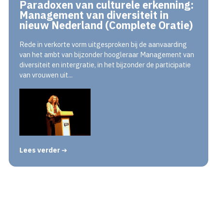
Paradoxen van culturele erkenning:
Management van diversiteit in
nieuw Nederland (Complete Oratie)
Rede in verkorte vorm uitgesproken bij de aanvaarding
van het ambt van bijzonder hoogleraar Management van
diversiteit en intergratie, in het bijzonder de participatie
van vrouwen uit...
Lees verder