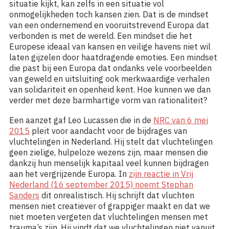
situatie kijkt, kan zelfs in een situatie vol
onmogelijkheden toch kansen zien. Dat is de mindset
van een ondernemend en vooruitstrevend Europa dat
verbonden is met de wereld. Een mindset die het
Europese ideaal van kansen en veilige havens niet wil
laten gijzelen door haatdragende emoties. Een mindset
die past bij een Europa dat ondanks vele voorbeelden
van geweld en uitsluiting ook merkwaardige verhalen
van solidariteit en openheid kent. Hoe kunnen we dan
verder met deze barmhartige vorm van rationaliteit?
Een aanzet gaf Leo Lucassen die in de
NRC van 6 mei
2015
pleit voor aandacht voor de bijdrages van
vluchtelingen in Nederland. Hij stelt dat vluchtelingen
geen zielige, hulpeloze wezens zijn, maar mensen die
dankzij hun menselijk kapitaal veel kunnen bijdragen
aan het vergrijzende Europa. In
zijn reactie in Vrij
Nederland (16 september 2015) noemt Stephan
Sanders
dit onrealistisch. Hij schrijft dat vluchten
mensen niet creatiever of grappiger maakt en dat we
niet moeten vergeten dat vluchtelingen mensen met
trauma’s zijn. Hij vindt dat we vluchtelingen niet vanuit