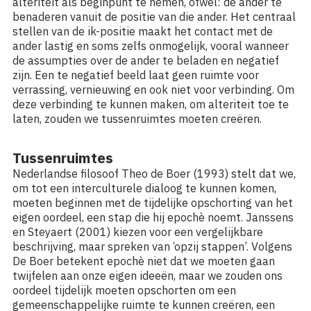
alteriteit als beginpunt te nemen, ofwel: de ander te
benaderen vanuit de positie van die ander. Het centraal
stellen van de ik-positie maakt het contact met de
ander lastig en soms zelfs onmogelijk, vooral wanneer
de assumpties over de ander te beladen en negatief
zijn. Een te negatief beeld laat geen ruimte voor
verrassing, vernieuwing en ook niet voor verbinding. Om
deze verbinding te kunnen maken, om alteriteit toe te
laten, zouden we tussenruimtes moeten creëren.
Tussenruimtes
Nederlandse filosoof Theo de Boer (1993) stelt dat we,
om tot een interculturele dialoog te kunnen komen,
moeten beginnen met de tijdelijke opschorting van het
eigen oordeel, een stap die hij epochè noemt. Janssens
en Steyaert (2001) kiezen voor een vergelijkbare
beschrijving, maar spreken van ‘opzij stappen’. Volgens
De Boer betekent epochè niet dat we moeten gaan
twijfelen aan onze eigen ideeën, maar we zouden ons
oordeel tijdelijk moeten opschorten om een
gemeenschappelijke ruimte te kunnen creëren, een