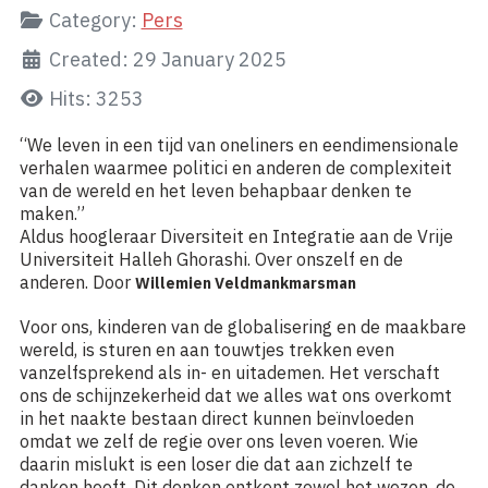
Category:
Pers
Created: 29 January 2025
Hits: 3253
“We leven in een tijd van oneliners en eendimensionale
verhalen waarmee politici en anderen de complexiteit
van de wereld en het leven behapbaar denken te
maken.”
Aldus hoogleraar Diversiteit en Integratie aan de Vrije
Universiteit Halleh Ghorashi. Over onszelf en de
anderen. Door
Willemien Veldmankmarsman
Voor ons, kinderen van de globalisering en de maakbare
wereld, is sturen en aan touwtjes trekken even
vanzelfsprekend als in- en uitademen. Het verschaft
ons de schijnzekerheid dat we alles wat ons overkomt
in het naakte bestaan direct kunnen beïnvloeden
omdat we zelf de regie over ons leven voeren. Wie
daarin mislukt is een loser die dat aan zichzelf te
danken heeft. Dit denken ontkent zowel het wezen, de