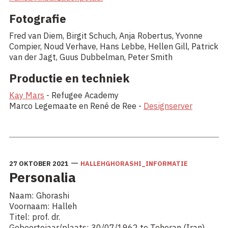
Fotografie
Fred van Diem, Birgit Schuch, Anja Robertus, Yvonne
Compier, Noud Verhave, Hans Lebbe, Hellen Gill, Patrick
van der Jagt, Guus Dubbelman, Peter Smith
Productie en techniek
Kay Mars
- Refugee Academy
Marco Legemaate en René de Ree -
Designserver
—
27 OKTOBER 2021
HALLEHGHORASHI_INFORMATIE
Personalia
Naam: Ghorashi
Voornaam: Halleh
Titel: prof. dr.
Geboortejaar/plaats: 30/07/1962 te Teheran (Iran)